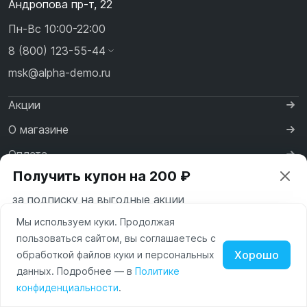
Андропова пр-т, 22
Пн-Вс 10:00-22:00
8 (800) 123-55-44
msk@alpha-demo.ru
Акции
О магазине
Оплата
Получить купон на 200 ₽
Доставка
за подписку на выгодные акции
Контакты
Мы используем куки. Продолжая
Ваш город —
Москва
пользоваться сайтом, вы соглашаетесь с
Московская область
Хорошо
обработкой файлов куки и персональных
Нажимая на кнопку «Подписаться» вы соглашаетесь с
данных. Подробнее — в
Политике
Изменить
Да, всё верно
условиями пользования и политикой конфиденциальности
Политика обработки персональных данных
Наушники
Умные
конфиденциальности
.
сайта
часы