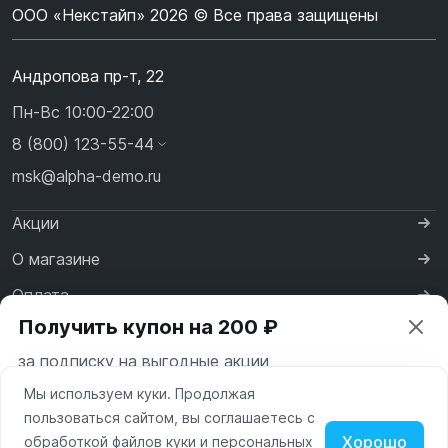
ООО «Некстайп» 2026 © Все права защищены
Андропова пр-т, 22
Пн-Вс 10:00-22:00
8 (800) 123-55-44
msk@alpha-demo.ru
Акции
О магазине
Оплата
Получить купон на 200 ₽
Доставка
за подписку на выгодные акции
Контакты
Мы используем куки. Продолжая
Ваш город —
Москва
пользоваться сайтом, вы соглашаетесь с
Московская область
Хорошо
обработкой файлов куки и персональных