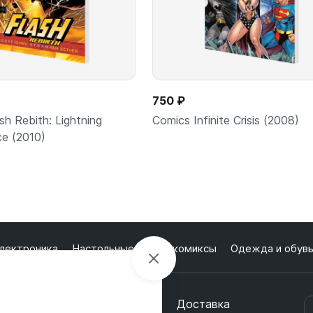
750 ₽
sh Rebith: Lightning
Comics Infinite Crisis (2008)
ce (2010)
лектроника
Настольные игры и комиксы
Одежда и обув
В корзину
В корз
шт
шт
кции
О магазине
Оплата
Доставка