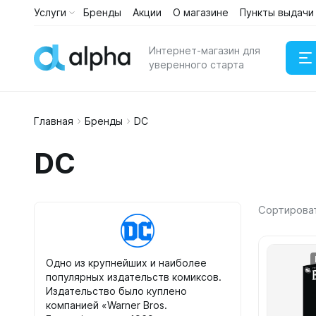
Услуги
Бренды
Акции
О магазине
Пункты выдачи
Каталог
Услуги
Интернет-магазин для
уверенного старта
Главная
Бренды
DC
Наушни
DC
Портати
Сортирова
Одно из крупнейших и наиболее
популярных издательств комиксов.
Издательство было куплено
компанией «Warner Bros.