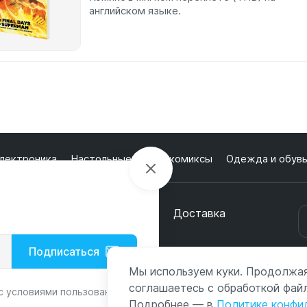
английском языке.
лектроника
Настольные игры и комиксы
Одежда и обув
кции
О магазине
Оплата
Доставка
онтакты
Подписаться
с
Мы используем куки. Продолжая
соглашаетесь с обработкой файл
с условиями пользования и
Подробнее — в
Политике конфи