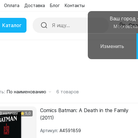
Оплата
Доставка
Блог
Контакты
Поиск
Сра
Бренды
Акции
Ваш город
Каталог
Сра
Московска
Изменить
ки
Умные часы
вные колонки
Чехлы для смартфонов
ть:
По наименованию
6
товаров
Comics Batman: A Death in the Family
В наличии
5,0
(2011)
Артикул:
A4591859