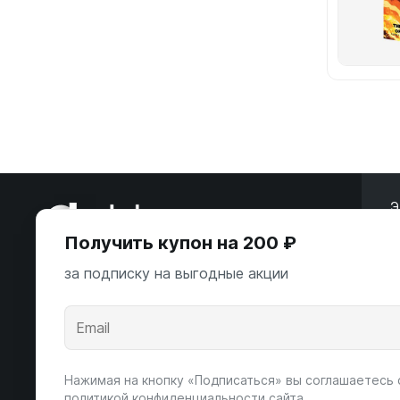
Э
Получить купон на 200 ₽
ООО «Некстайп» 2026 © Все права
защищены
за подписку на выгодные акции
А
К
Андропова пр-т, 22
Пн-Вс 10:00-22:00
Нажимая на кнопку «Подписаться» вы соглашаетесь 
8 (800) 123-55-44
политикой конфиденциальности сайта