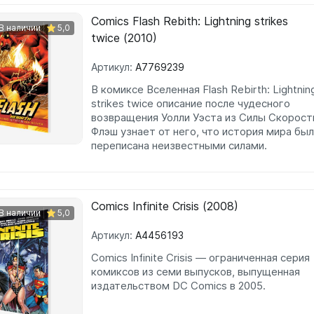
Comics Flash Rebith: Lightning strikes
В наличии
5,0
twice (2010)
Артикул:
A7769239
В комиксе Вселенная Flash Rebirth: Lightnin
strikes twice описание после чудесного
возвращения Уолли Уэста из Силы Скорост
Флэш узнает от него, что история мира бы
переписана неизвестными силами.
Comics Infinite Crisis (2008)
В наличии
5,0
Артикул:
A4456193
Comics Infinite Crisis — ограниченная серия
комиксов из семи выпусков, выпущенная
издательством DC Comics в 2005.