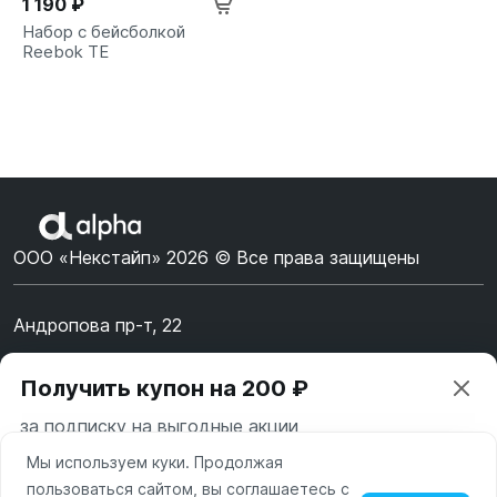
1 190 ₽
Набор с бейсболкой
Reebok TE
ООО «Некстайп» 2026 © Все права защищены
Андропова пр-т, 22
Пн-Вс 10:00-22:00
Получить купон на 200 ₽
8 (800) 123-55-44
за подписку на выгодные акции
msk@alpha-demo.ru
Мы используем куки. Продолжая
Ваш город —
Москва
Акции
пользоваться сайтом, вы соглашаетесь с