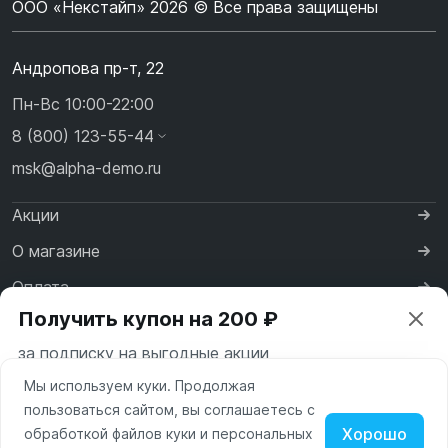
ООО «Некстайп» 2026 © Все права защищены
Андропова пр-т, 22
Пн-Вс 10:00-22:00
8 (800) 123-55-44
msk@alpha-demo.ru
Акции
О магазине
Оплата
Получить купон на 200 ₽
Доставка
за подписку на выгодные акции
Контакты
Мы используем куки. Продолжая
Ваш город —
Москва
пользоваться сайтом, вы соглашаетесь с
Московская область
Хорошо
обработкой файлов куки и персональных