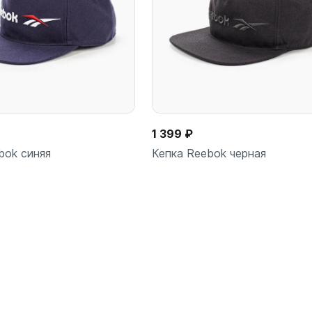
1 399 ₽
bok синяя
Кепка Reebok черная