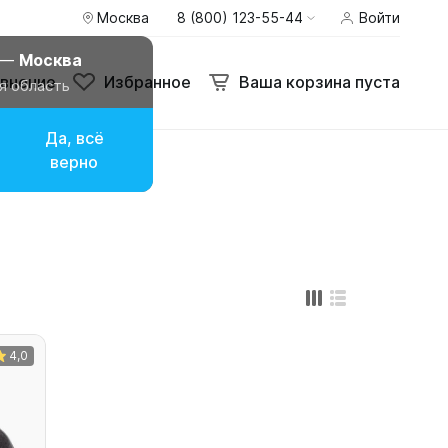
Москва
8 (800) 123-55-44
Войти
внение
Избранное
Ваша корзина пуста
 —
Москва
внение
Избранное
Ваша корзина пуста
я область
Да, всё
верно
4,0