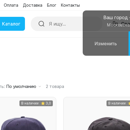
Оплата
Доставка
Блог
Контакты
Поиск
Сра
Бренды
Акции
Ваш город
Каталог
Сра
Московска
Изменить
ки
Умные часы
вные колонки
Чехлы для смартфонов
ть:
По умолчанию
2
товара
В наличии
3,0
В наличии