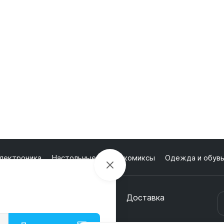
лектроника
Настольные игры и комиксы
Одежда и обув
кции
О магазине
Оплата
Доставка
онтакты