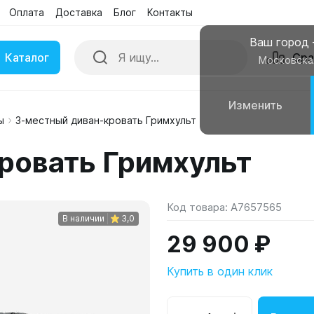
Оплата
Доставка
Блог
Контакты
Ваш город
Каталог
Сра
Московска
Изменить
ы
3-местный диван-кровать Гримхульт
ки
Умные часы
ровать Гримхульт
вные колонки
Чехлы для смартфонов
Код товара:
A7657565
В наличии
3,0
29 900 ₽
Купить в один клик