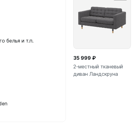
 белья и т.п.
35 999 ₽
2-местный тканевый
диван Ландскруна
Подробнее
den