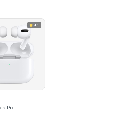
4,5
ods Pro