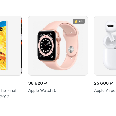
4,5
38 920 ₽
25 600 ₽
he Final
Apple Watch 6
Apple Airp
(2017)