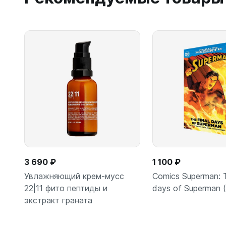
3 690 ₽
1 100 ₽
Увлажняющий крем-мусс
Comics Superman: T
22|11 фито пептиды и
days of Superman 
экстракт граната