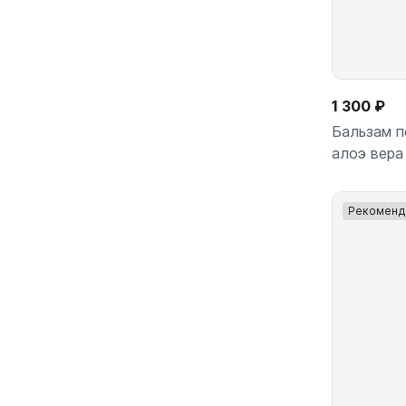
1 300 ₽
Бальзам п
алоэ вера
Рекоменд