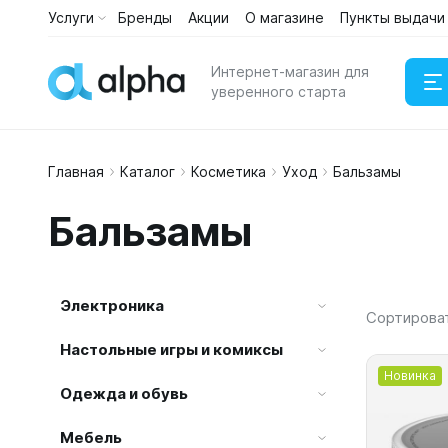
Услуги
Бренды
Акции
О магазине
Пункты выдачи
Каталог
Услуги
Интернет-магазин для
уверенного старта
Главная
Каталог
Косметика
Уход
Бальзамы
Наушни
Бальзамы
Портати
Электроника
Сортирова
Настольные игры и комиксы
Новинка
Одежда и обувь
Мебель