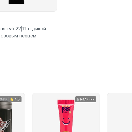
ля губ 22|11 с дикой
розовым перцем
ичии
4,5
В наличии