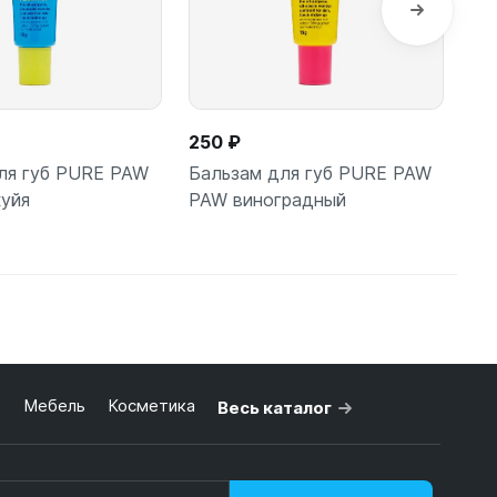
250 ₽
25
ля губ PURE PAW
Бальзам для губ PURE PAW
Ба
уйя
PAW виноградный
PA
ь
Мебель
Косметика
Весь каталог