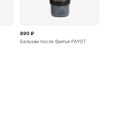
890 ₽
E
Бальзам после бритья PAYOT