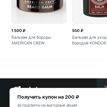
1 500 ₽
550 ₽
Бальзам для бороды
Бальзам для уход
AMERICAN CREW
бородой KONDOR
Э
Получить купон на 200 ₽
ООО «Некстайп» 2026 © Все права
защищены
за подписку на выгодные акции
А