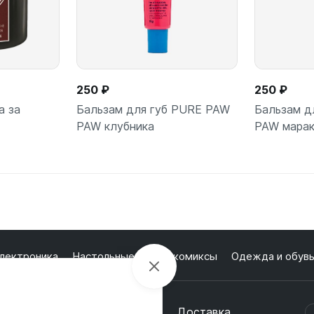
250 ₽
250 ₽
а за
Бальзам для губ PURE PAW
Бальзам д
PAW клубника
PAW марак
лектроника
Настольные игры и комиксы
Одежда и обув
кции
О магазине
Оплата
Доставка