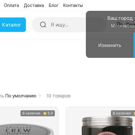
Оплата
Доставка
Блог
Контакты
Поиск
Сра
Бренды
Акции
Ваш город
Каталог
Сра
Московска
Изменить
ки
Умные часы
вные колонки
Чехлы для смартфонов
ть
По умолчанию
10
товаров
В наличии
5,0
В наличии