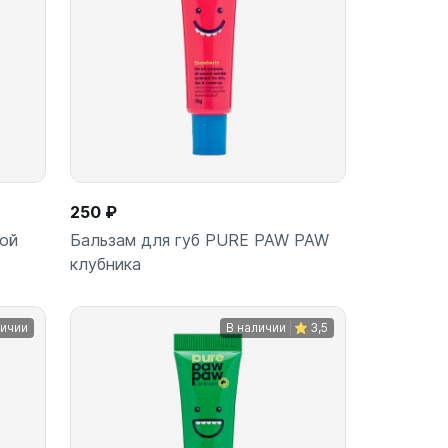
250 ₽
дой
Бальзам для губ PURE PAW PAW
клубника
личии
В наличии
3,5