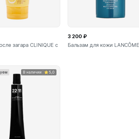
3 200 ₽
осле загара CLINIQUE с
Бальзам для кожи LANCÔM
уем
В наличии
5,0