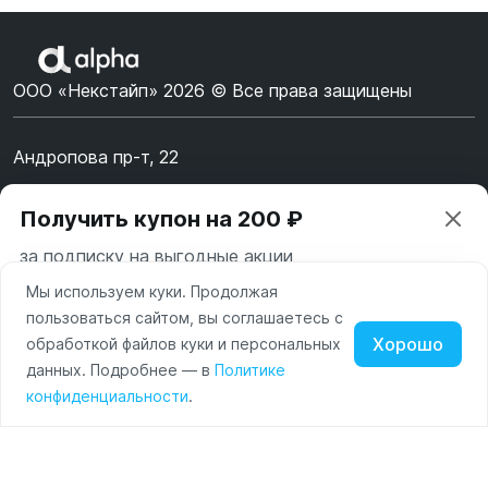
ООО «Некстайп» 2026 © Все права защищены
Андропова пр-т, 22
Пн-Вс 10:00-22:00
Получить купон на 200 ₽
8 (800) 123-55-44
за подписку на выгодные акции
msk@alpha-demo.ru
Мы используем куки. Продолжая
Ваш город —
Москва
Акции
пользоваться сайтом, вы соглашаетесь с
Московская область
Хорошо
обработкой файлов куки и персональных
О магазине
Нажимая на кнопку «Подписаться» вы соглашаетесь с
данных. Подробнее — в
Политике
Изменить
Да, всё верно
условиями пользования и политикой конфиденциальности
Наушники
Умные
Оплата
конфиденциальности
.
сайта
часы
Доставка
Портативные
колонки
Чехлы
Контакты