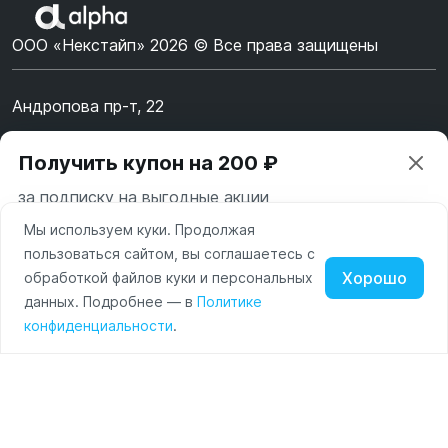
ООО «Некстайп» 2026 © Все права защищены
Андропова пр-т, 22
Пн-Вс 10:00-22:00
Получить купон на 200 ₽
8 (800) 123-55-44
за подписку на выгодные акции
msk@alpha-demo.ru
Мы используем куки. Продолжая
Ваш город —
Москва
Акции
пользоваться сайтом, вы соглашаетесь с
Московская область
Хорошо
обработкой файлов куки и персональных
О магазине
Нажимая на кнопку «Подписаться» вы соглашаетесь с
данных. Подробнее — в
Политике
Изменить
Да, всё верно
условиями пользования и политикой конфиденциальности
Наушники
Умные
Оплата
конфиденциальности
.
сайта
часы
Доставка
Портативные
колонки
Чехлы
Контакты
для
смартфонов
от
до