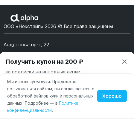
ООО «Некстайп» 2026 © Все права защищены
Андропова пр-т, 22
Пн-Вс 10:00-22:00
Получить купон на 200 ₽
8 (800) 123-55-44
за подписку на выгодные акции
msk@alpha-demo.ru
Мы используем куки. Продолжая
Ваш город —
Москва
Акции
пользоваться сайтом, вы соглашаетесь с
Московская область
Хорошо
обработкой файлов куки и персональных
О магазине
Нажимая на кнопку «Подписаться» вы соглашаетесь с
данных. Подробнее — в
Политике
Изменить
Да, всё верно
условиями пользования и политикой конфиденциальности
Наушники
Умные
Оплата
конфиденциальности
.
сайта
часы
Доставка
Портативные
колонки
Чехлы
Контакты