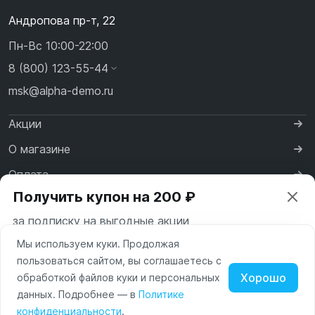
Андропова пр-т, 22
Пн-Вс 10:00-22:00
8 (800) 123-55-44
msk@alpha-demo.ru
Акции
О магазине
Оплата
Получить купон на 200 ₽
Доставка
за подписку на выгодные акции
Контакты
Мы используем куки. Продолжая
Ваш город —
Москва
пользоваться сайтом, вы соглашаетесь с
Московская область
Хорошо
обработкой файлов куки и персональных
Нажимая на кнопку «Подписаться» вы соглашаетесь с
данных. Подробнее — в
Политике
Изменить
Да, всё верно
условиями пользования и политикой конфиденциальности
Политика обработки персональных данных
Наушники
Умные
конфиденциальности
.
сайта