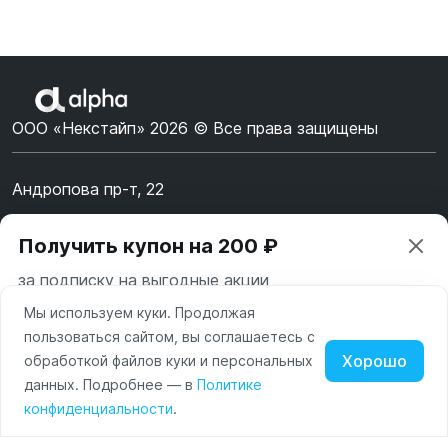
ООО «Некстайп» 2026 © Все права защищены
Андропова пр-т, 22
Пн-Вс 10:00-22:00
Получить купон на 200 ₽
8 (800) 123-55-44
за подписку на выгодные акции
msk@alpha-demo.ru
Мы используем куки. Продолжая
Ваш город —
Москва
Акции
пользоваться сайтом, вы соглашаетесь с
Московская область
Хорошо
обработкой файлов куки и персональных
О магазине
Нажимая на кнопку «Подписаться» вы соглашаетесь с
данных. Подробнее — в
Политике
Изменить
Да, всё верно
условиями пользования и политикой конфиденциальности
Наушники
Умные
Оплата
конфиденциальности
.
сайта
часы
Доставка