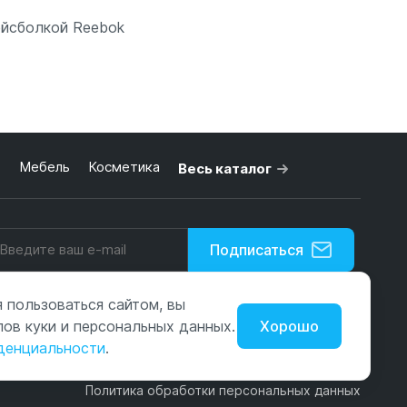
ейсболкой Reebok
 корзину
ь
Мебель
Косметика
Весь каталог
Подписаться
Нажимая на кнопку, я принимаю условия
 пользоваться сайтом, вы
оглашения.
ов куки и персональных данных.
Хорошо
Оповещаем о новинках и акциях. Без рекламы и спама.
денциальности
.
Политика обработки персональных данных