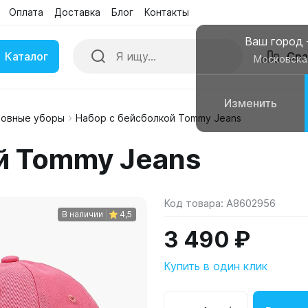
Оплата
Доставка
Блог
Контакты
Ваш город
Каталог
Сра
Московска
Изменить
ловные уборы
Набор с бейсболкой Tommy Jeans
ки
Умные часы
й Tommy Jeans
вные колонки
Чехлы для смартфонов
Код товара:
A8602956
В наличии
4,5
3 490 ₽
Купить в один клик