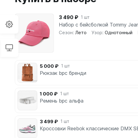
3 490 ₽
1 шт
Набор с бейсболкой Tommy Jea
Сезон:
Лето
Узор:
Однотонный
5 000 ₽
1 шт
Рюкзак bpc бренди
1 000 ₽
1 шт
Ремень bpc альфа
3 499 ₽
1 шт
Кроссовки Reebok классические DMX S