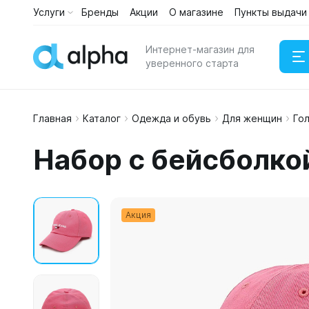
Услуги
Бренды
Акции
О магазине
Пункты выдачи
Интернет-магазин для
уверенного старта
Главная
Каталог
Одежда и обувь
Для женщин
Го
Наушни
Набор с бейсболко
Портати
Акция