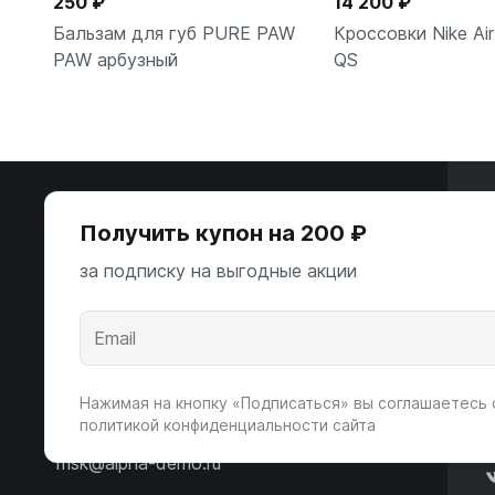
250 ₽
14 200 ₽
Бальзам для губ PURE PAW
Кроссовки Nike Ai
PAW арбузный
QS
В корзину
В корзи
Э
Получить купон на 200 ₽
ООО «Некстайп» 2026 © Все права
за подписку на выгодные акции
защищены
А
К
Андропова пр-т, 22
Пн-Вс 10:00-22:00
Нажимая на кнопку «Подписаться» вы соглашаетесь 
политикой конфиденциальности сайта
8 (800) 123-55-44
msk@alpha-demo.ru