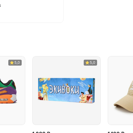
s
5,0
5,0