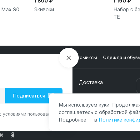
1 800 ₽
1 190 ₽
r Max 90
Экивоки
Набор с б
TE
ну
В корзину
В
лектроника
Настольные игры и комиксы
Одежда и обув
кции
О магазине
Оплата
Доставка
онтакты
Подписаться
Мы используем куки. Продолжая
с
соглашаетесь с обработкой файл
с условиями пользования и
Подробнее — в
Политике конфи