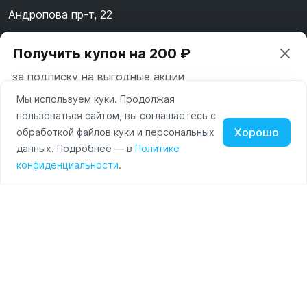
Андропова пр-т, 22
Пн-Вс 10:00-22:00
Получить купон на 200 ₽
8 (800) 123-55-44
за подписку на выгодные акции
msk@alpha-demo.ru
Мы используем куки. Продолжая
Ваш город —
Москва
Акции
пользоваться сайтом, вы соглашаетесь с
Московская область
Хорошо
обработкой файлов куки и персональных
О магазине
Нажимая на кнопку «Подписаться» вы соглашаетесь с
данных. Подробнее — в
Политике
Изменить
Да, всё верно
условиями пользования и политикой конфиденциальности
Наушники
Умные
Оплата
конфиденциальности
.
сайта
часы
Доставка
Портативные
колонки
Чехлы
Контакты
для
смартфонов
Политика обработки персональных данных