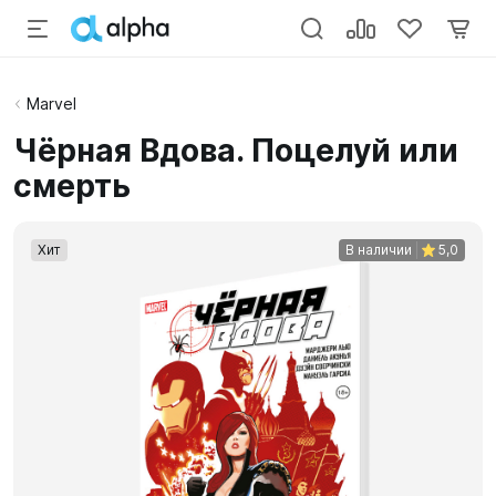
Marvel
Чёрная Вдова. Поцелуй или
смерть
Хит
В наличии
5,0