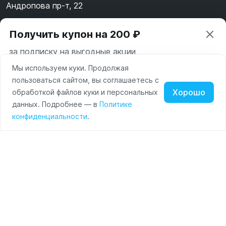
Андропова пр-т, 22
Пн-Вс 10:00-22:00
Получить купон на 200 ₽
8 (800) 123-55-44
за подписку на выгодные акции
msk@alpha-demo.ru
Мы используем куки. Продолжая
Ваш город —
Москва
Акции
пользоваться сайтом, вы соглашаетесь с
Московская область
Хорошо
обработкой файлов куки и персональных
О магазине
Нажимая на кнопку «Подписаться» вы соглашаетесь с
данных. Подробнее — в
Политике
Изменить
Да, всё верно
условиями пользования и политикой конфиденциальности
Наушники
Умные
Оплата
конфиденциальности
.
сайта
часы
Доставка
Портативные
колонки
Чехлы
Контакты
для
смартфонов
Политика обработки персональных данных