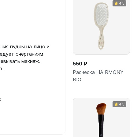
4,5
ния пудры на лицо и
ледует очертаниям
шевывать макияж.
550 ₽
а.
Расческа HAIRMONY
BIO
s
В корзину
4,5