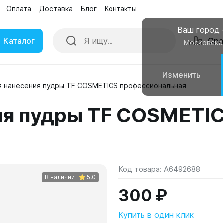
Оплата
Доставка
Блог
Контакты
Ваш город
Каталог
Сра
Московска
Изменить
я нанесения пудры TF COSMETICS профессиональная
ки
Умные часы
ия пудры TF COSMETI
вные колонки
Чехлы для смартфонов
Код товара:
A6492688
В наличии
5,0
300 ₽
Купить в один клик