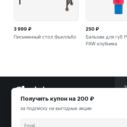
3 999 ₽
250 ₽
Письменный стол Фьелльбо
Бальзам для губ
PAW клубника
В корзину
В корзи
Э
Получить купон на 200 ₽
ООО «Некстайп» 2026 © Все права
за подписку на выгодные акции
защищены
А
К
Андропова пр-т, 22