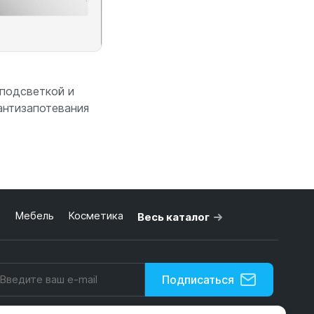
 подсветкой и
антизапотевания
 корзину
ь
Мебель
Косметика
Весь каталог
Подписаться
Нажимая на кнопку, я принимаю условия