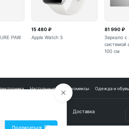
15 480 ₽
81 990 ₽
 PURE PAW
Apple Watch 3
Зеркало с
системой 
100 см
ну
Подробнее
В
лектроника
Настольные игры и комиксы
Одежда и обув
кции
О магазине
Оплата
Доставка
онтакты
Подписаться