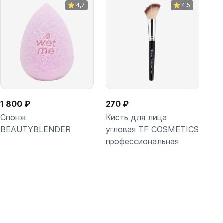
4,7
4,5
1 800 ₽
270 ₽
Спонж
Кисть для лица
BEAUTYBLENDER
угловая TF COSMETICS
профессиональная
В корзину
В корзину