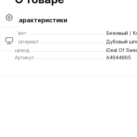
Характеристики
Цвет
Бежевый / К
Материал
Дубовый шп
Бренд
iDeal Of Swe
Артикул
A4944665