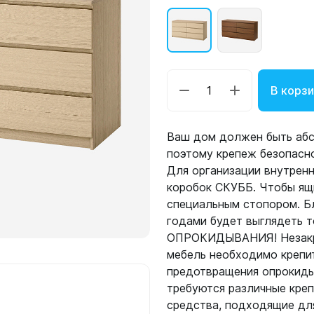
В корз
Ваш дом должен быть абс
поэтому крепеж безопасно
Для организации внутрен
коробок СКУББ. Чтобы ящ
специальным стопором. Бл
годами будет выглядеть
ОПРОКИДЫВАНИЯ! Незакре
мебель необходимо крепи
предотвращения опрокиды
требуются различные кре
средства, подходящие дл