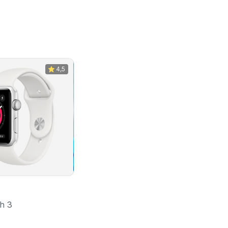
4,5
h 3