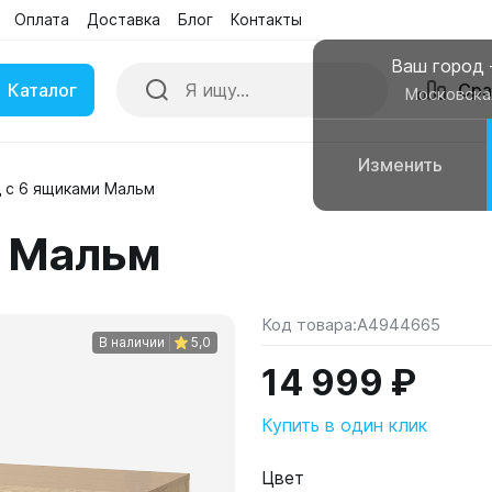
Оплата
Доставка
Блог
Контакты
Ваш город
Каталог
Сра
Московска
Изменить
 с 6 ящиками Мальм
ки
Умные часы
и Мальм
вные колонки
Чехлы для смартфонов
Код товара:
A4944665
В наличии
5,0
14 999 ₽
Купить в один клик
Цвет