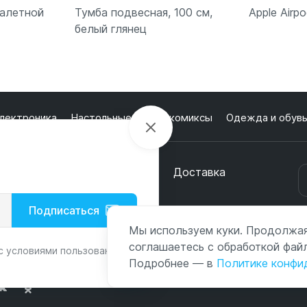
уалетной
Тумба подвесная, 100 см,
Apple Airp
белый глянец
ну
В корзину
В
лектроника
Настольные игры и комиксы
Одежда и обув
кции
О магазине
Оплата
Доставка
онтакты
Подписаться
с
Мы используем куки. Продолжая
соглашаетесь с обработкой файл
с условиями пользования и
Подробнее — в
Политике конфи