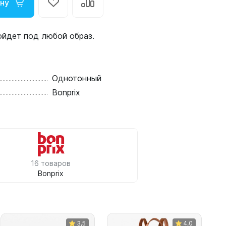
ину
ойдет под любой образ.
Однотонный
Bonprix
16 товаров
Bonprix
3,5
4,0