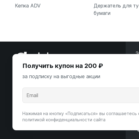
Кепка ADV
Держатель для т
бумаги
В корзину
В корзи
Э
Получить купон на 200 ₽
ООО «Некстайп» 2026 © Все права
за подписку на выгодные акции
защищены
А
К
Андропова пр-т, 22
Пн-Вс 10:00-22:00
Нажимая на кнопку «Подписаться» вы соглашаетесь 
8 (800) 123-55-44
политикой конфиденциальности сайта
msk@alpha-demo.ru