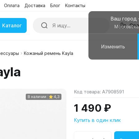
Оплата
Доставка
Блог
Контакты
Ваш город
Каталог
Сра
Московска
Изменить
сессуары
Кожаный ремень Kayla
ки
Умные часы
yla
вные колонки
Чехлы для смартфонов
Код товара:
A7908591
В наличии
4,3
1 490 ₽
Купить в один клик