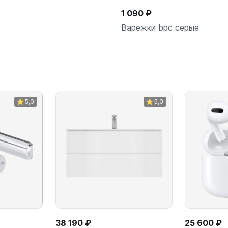
1 090 ₽
Варежки bpc серые
В корзину
5,0
5,0
38 190 ₽
25 600 ₽