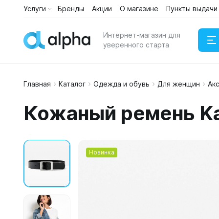
Услуги
Бренды
Акции
О магазине
Пункты выдачи
Интернет-магазин для
уверенного старта
Главная
Каталог
Одежда и обувь
Для женщин
Ак
Наушни
Кожаный ремень Ka
Портати
Новинка