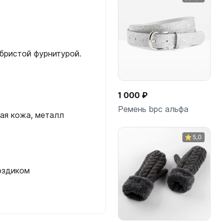
бристой фурнитурой.
1 000 ₽
Ремень bpc альфа
ая кожа, металл
5,0
В корзину
оздиком