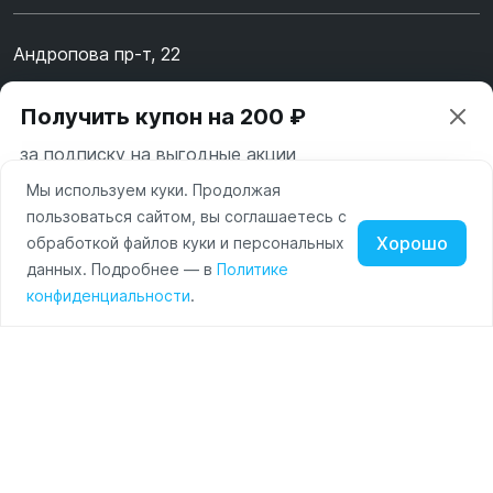
Андропова пр-т, 22
Пн-Вс 10:00-22:00
Получить купон на 200 ₽
8 (800) 123-55-44
за подписку на выгодные акции
msk@alpha-demo.ru
Мы используем куки. Продолжая
Ваш город —
Москва
Акции
пользоваться сайтом, вы соглашаетесь с
Московская область
Хорошо
обработкой файлов куки и персональных
О магазине
Нажимая на кнопку «Подписаться» вы соглашаетесь с
данных. Подробнее — в
Политике
Изменить
Да, всё верно
условиями пользования и политикой конфиденциальности
Наушники
Умные
Оплата
конфиденциальности
.
сайта
часы
Доставка
Портативные
колонки
Чехлы
Контакты
для
смартфонов