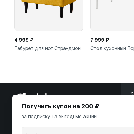
4 999 ₽
7 999 ₽
Табурет для ног Страндмон
Стол кухонный То
Подробнее
В корзи
Э
Получить купон на 200 ₽
ООО «Некстайп» 2026 © Все права
защищены
за подписку на выгодные акции
А
К