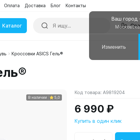
Оплата
Доставка
Блог
Контакты
Ваш город
Каталог
Сра
Московска
Изменить
увь
Кроссовки ASICS Гель®
ки
Умные часы
ель®
вные колонки
Чехлы для смартфонов
Код товара:
A9819204
В наличии
5,0
6 990 ₽
Купить в один клик