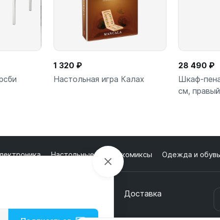
1 320 ₽
28 490 ₽
рсби
Настольная игра Калах
Шкаф-пена
см, правый
ну
В корзину
В
лектроника
Настольные игры и комиксы
Одежда и обув
кции
О магазине
Оплата
Доставка
онтакты