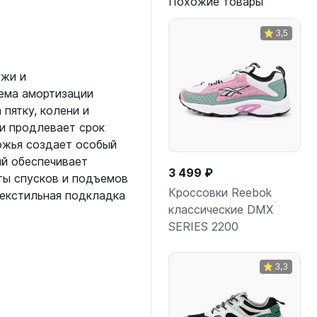
Похожие товары
3,5
ожи и
ема амортизации
 пятку, колени и
и продлевает срок
ожья создает особый
ый обеспечивает
3 499 ₽
ты спусков и подъемов
Кроссовки Reebok
текстильная подкладка
классические DMX
SERIES 2200
В корзину
3,3