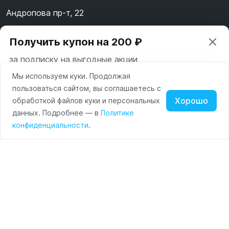
Андропова пр-т, 22
Пн-Вс 10:00-22:00
Получить купон на 200 ₽
8 (800) 123-55-44
за подписку на выгодные акции
msk@alpha-demo.ru
Мы используем куки. Продолжая
Ваш город —
Москва
Акции
пользоваться сайтом, вы соглашаетесь с
Московская область
Хорошо
обработкой файлов куки и персональных
О магазине
Нажимая на кнопку «Подписаться» вы соглашаетесь с
данных. Подробнее — в
Политике
Изменить
Да, всё верно
условиями пользования и политикой конфиденциальности
Наушники
Умные
Оплата
конфиденциальности
.
сайта
часы
Доставка
Портативные
колонки
Чехлы
Контакты
для
смартфонов
Политика обработки персональных данных