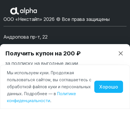
ООО «Некстайп» 2026 © Все права защищены
Андропова пр-т, 22
Пн-Вс 10:00-22:00
Получить купон на 200 ₽
8 (800) 123-55-44
за подписку на выгодные акции
msk@alpha-demo.ru
Мы используем куки. Продолжая
Ваш город —
Москва
Акции
пользоваться сайтом, вы соглашаетесь с
Московская область
Хорошо
обработкой файлов куки и персональных
О магазине
Нажимая на кнопку «Подписаться» вы соглашаетесь с
данных. Подробнее — в
Политике
Изменить
Да, всё верно
условиями пользования и политикой конфиденциальности
Наушники
Умные
Оплата
конфиденциальности
.
сайта
часы
Доставка
Портативные
колонки
Чехлы
Контакты
для