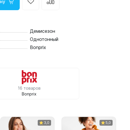
ину
Демисезон
Однотонный
Bonprix
16 товаров
Bonprix
3,0
5,0