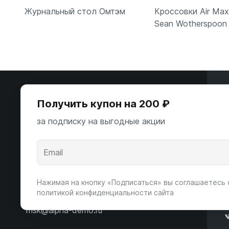
Журнальный стол Омтэм
Кроссовки Air Max
Sean Wotherspoon
В корзину
В корзи
Э
Получить купон на 200 ₽
ООО «Некстайп» 2026 © Все права
за подписку на выгодные акции
защищены
А
К
Андропова пр-т, 22
Пн-Вс 10:00-22:00
Нажимая на кнопку «Подписаться» вы соглашаетесь 
политикой конфиденциальности сайта
8 (800) 123-55-44
msk@alpha-demo.ru