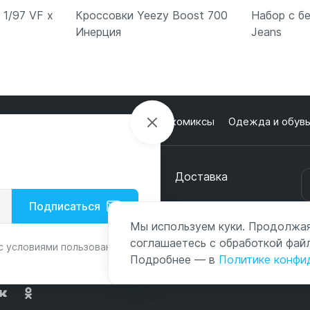
 1/97 VF x
Кроссовки Yeezy Boost 700
Набор с б
Инерция
Jeans
ну
В корзину
В
лектроника
Настольные игры и комиксы
Одежда и обув
кции
О магазине
Оплата
Доставка
онтакты
Подписаться
Мы используем куки. Продолжая
с
соглашаетесь с обработкой файл
с условиями пользования и
Подробнее — в
Политике конфи