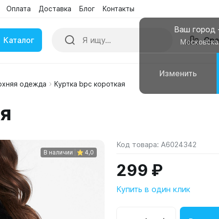
Оплата
Доставка
Блог
Контакты
Ваш город
Каталог
Сра
Московска
Изменить
рхняя одежда
Куртка bpc короткая
ки
Умные часы
ая
вные колонки
Чехлы для смартфонов
Код товара:
A6024342
В наличии
4,0
299 ₽
Купить в один клик