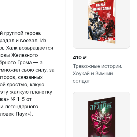
й группой героев
радал и воевал. Из
ерь Халк возвращается
ловы Железного
410 ₽
ёрного Грома — а
Тревожные истории.
еумножил свою силу, за
Хоукай и Зимний
торов, связанных
солдат
ой яростью, какую
 эту жалкую планетку
В корзину
ка» № 1–5 от
 и легендарного
ловек-Паук»).