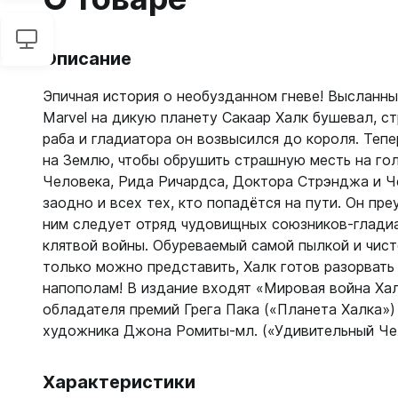
Описание
Эпичная история о необузданном гневе! Высланны
Marvel на дикую планету Сакаар Халк бушевал, ст
раба и гладиатора он возвысился до короля. Теп
на Землю, чтобы обрушить страшную месть на го
Человека, Рида Ричардса, Доктора Стрэнджа и Ч
заодно и всех тех, кто попадётся на пути. Он пр
ним следует отряд чудовищных союзников-гладиа
клятвой войны. Обуреваемый самой пылкой и чист
только можно представить, Халк готов разорвать
напополам! В издание входят «Мировая война Хал
обладателя премий Грега Пака («Планета Халка»)
художника Джона Ромиты-мл. («Удивительный Че
Характеристики