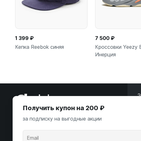
1 399 ₽
7 500 ₽
Кепка Reebok синяя
Кроссовки Yeezy 
Инерция
В корзину
В корзи
Э
Получить купон на 200 ₽
ООО «Некстайп» 2026 © Все права
защищены
за подписку на выгодные акции
А
К
Андропова пр-т, 22