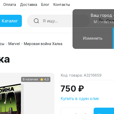
Оплата
Доставка
Блог
Контакты
Ваш город
Каталог
Сра
Московска
Изменить
сы
Marvel
Мировая война Халка
ки
Умные часы
ка
вные колонки
Чехлы для смартфонов
Код товара:
A3216659
В наличии
4,0
750 ₽
Купить в один клик