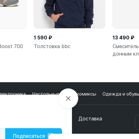
1 590 ₽
13 490 ₽
Boost 700
Толстовка bbc
Смеситель
донным кл
ну
В корзину
В
лектроника
Настольные игры и комиксы
Одежда и обув
кции
О магазине
Оплата
Доставка
онтакты
Подписаться