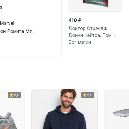
s
410 ₽
Marvel
Доктор Стрэндж
жон Ромита Мл.
Донни Кейтса. Том 1.
Бог магии
В корзину
5,0
5,0