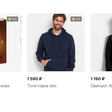
4,0
5,0
1 590 ₽
1 190 ₽
Калах
Толстовка bbc
Свитшот 