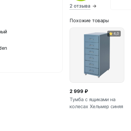
2 отзыва
Похожие товары
ный
4,0
den
2 999 ₽
Тумба с ящиками на
колесах Хельмер синяя
В корзину