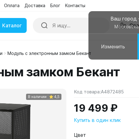
Оплата
Доставка
Блог
Контакты
Ваш город
Каталог
Сра
Московска
Изменить
и
Модуль с электронным замком Бекант
ки
Умные часы
ным замком Бекант
вные колонки
Чехлы для смартфонов
Код товара:
A4872485
В наличии
4,5
19 499 ₽
Купить в один клик
Цвет