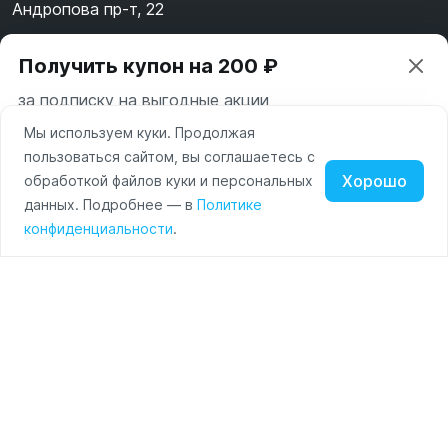
Андропова пр-т, 22
Пн-Вс 10:00-22:00
Получить купон на 200 ₽
8 (800) 123-55-44
за подписку на выгодные акции
msk@alpha-demo.ru
Мы используем куки. Продолжая
Ваш город —
Москва
Акции
пользоваться сайтом, вы соглашаетесь с
Московская область
Хорошо
обработкой файлов куки и персональных
О магазине
Нажимая на кнопку «Подписаться» вы соглашаетесь с
данных. Подробнее — в
Политике
Изменить
Да, всё верно
условиями пользования и политикой конфиденциальности
Наушники
Умные
Оплата
конфиденциальности
.
сайта
часы
Доставка
Портативные
колонки
Чехлы
Контакты
для
смартфонов
Политика обработки персональных данных