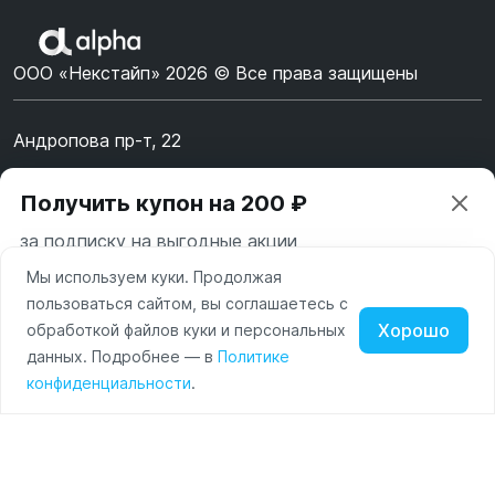
ООО «Некстайп» 2026 © Все права защищены
Андропова пр-т, 22
Пн-Вс 10:00-22:00
Получить купон на 200 ₽
8 (800) 123-55-44
за подписку на выгодные акции
msk@alpha-demo.ru
Мы используем куки. Продолжая
Ваш город —
Москва
Акции
пользоваться сайтом, вы соглашаетесь с
Московская область
Хорошо
обработкой файлов куки и персональных
О магазине
Нажимая на кнопку «Подписаться» вы соглашаетесь с
данных. Подробнее — в
Политике
Изменить
Да, всё верно
условиями пользования и политикой конфиденциальности
Наушники
Умные
Оплата
конфиденциальности
.
сайта
часы
Доставка
Портативные
колонки
Чехлы
Контакты
для