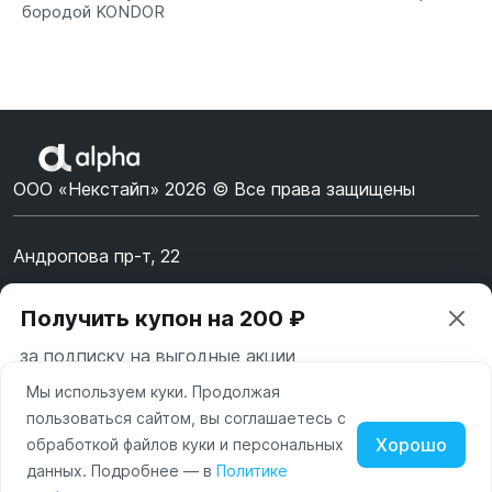
бородой KONDOR
ООО «Некстайп» 2026 © Все права защищены
Андропова пр-т, 22
Пн-Вс 10:00-22:00
Получить купон на 200 ₽
8 (800) 123-55-44
за подписку на выгодные акции
msk@alpha-demo.ru
Мы используем куки. Продолжая
Ваш город —
Москва
Акции
пользоваться сайтом, вы соглашаетесь с
Московская область
Хорошо
обработкой файлов куки и персональных
О магазине
Нажимая на кнопку «Подписаться» вы соглашаетесь с
данных. Подробнее — в
Политике
Изменить
Да, всё верно
условиями пользования и политикой конфиденциальности
Наушники
Умные