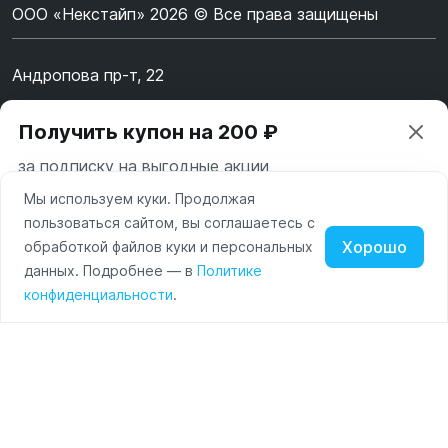
ООО «Некстайп» 2026 © Все права защищены
Андропова пр-т, 22
Пн-Вс 10:00-22:00
Получить купон на 200 ₽
8 (800) 123-55-44
за подписку на выгодные акции
msk@alpha-demo.ru
Мы используем куки. Продолжая
Ваш город —
Москва
Акции
пользоваться сайтом, вы соглашаетесь с
Московская область
Хорошо
обработкой файлов куки и персональных
О магазине
Нажимая на кнопку «Подписаться» вы соглашаетесь с
данных. Подробнее — в
Политике
Изменить
Да, всё верно
условиями пользования и политикой конфиденциальности
Наушники
Умные
Оплата
конфиденциальности
.
сайта
часы
Доставка
Портативные
колонки
Чехлы
Контакты
для
смартфонов