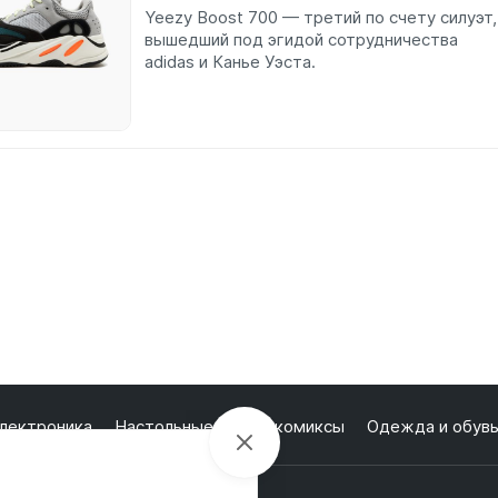
Yeezy Boost 700 — третий по счету силуэт,
вышедший под эгидой сотрудничества
adidas и Канье Уэста.
лектроника
Настольные игры и комиксы
Одежда и обув