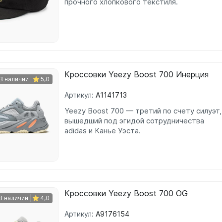
прочного хлопкового текстиля.
Кроссовки Yeezy Boost 700 Инерция
В наличии
5,0
Артикул:
A1141713
Yeezy Boost 700 — третий по счету силуэт,
вышедший под эгидой сотрудничества
adidas и Канье Уэста.
Кроссовки Yeezy Boost 700 OG
В наличии
4,0
Артикул:
A9176154