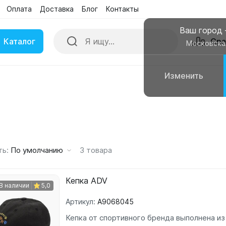
Оплата
Доставка
Блог
Контакты
Поиск
Сра
Бренды
Акции
Ваш город
Каталог
Сра
Московска
Изменить
ки
Умные часы
вные колонки
Чехлы для смартфонов
ть:
По умолчанию
3
товара
Кепка ADV
В наличии
5,0
Артикул:
A9068045
Кепка от спортивного бренда выполнена из