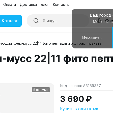
Оплата
Доставка
Блог
Контакты
Ваш город
Каталог
Сра
Московска
Изменить
яющий крем-мусс 22|11 фито пептиды и экстракт граната
ки
Умные часы
мусс 22|11 фито пепт
вные колонки
Чехлы для смартфонов
Код товара:
A3189337
В наличии
3 690 ₽
Купить в один клик