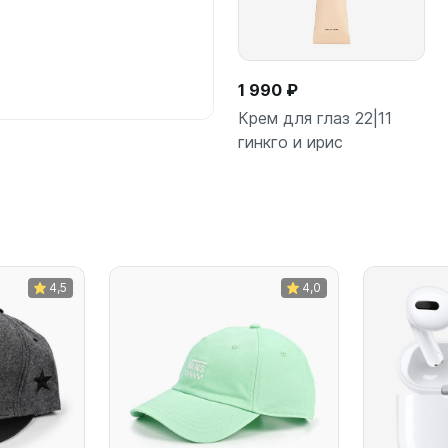
1 990 ₽
Крем для глаз 22|11
гинкго и ирис
В корзину
4,5
4,0