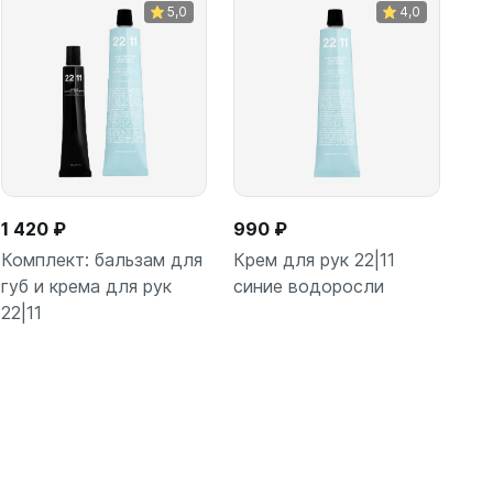
5,0
4,0
1 420 ₽
990 ₽
Комплект: бальзам для
Крем для рук 22|11
губ и крема для рук
синие водоросли
22|11
В корзину
В корзину