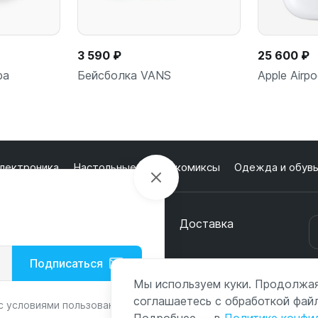
3 590 ₽
25 600 ₽
ра
Бейсболка VANS
Apple Airp
лектроника
Настольные игры и комиксы
Одежда и обув
ну
В корзину
В
кции
О магазине
Оплата
Доставка
онтакты
Подписаться
с
Мы используем куки. Продолжая
соглашаетесь с обработкой файл
с условиями пользования и