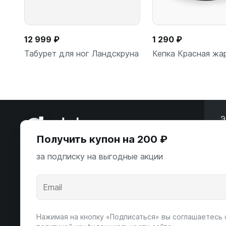
12 999 ₽
1 290 ₽
Табурет для ног Ландскруна
Кепка Красная жа
Э
Подробнее
В корзи
Получить купон на 200 ₽
ООО «Некстайп» 2026 © Все права
за подписку на выгодные акции
защищены
А
К
Андропова пр-т, 22
Пн-Вс 10:00-22:00
Нажимая на кнопку «Подписаться» вы соглашаетесь 
8 (800) 123-55-44