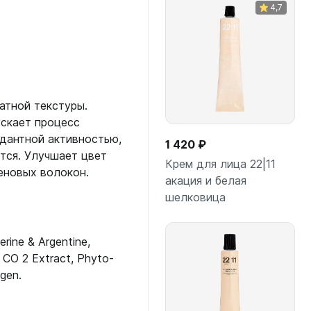
4,7
атной текстуры.
ускает процесс
дантной активностью,
1 420 ₽
тся. Улучшает цвет
Крем для лица 22|11
еновых волокон.
акация и белая
шелковица
В корзину
rine & Argentine,
CO 2 Extract, Phyto-
agen.