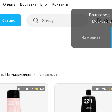
Оплата
Доставка
Блог
Контакты
Поиск
Сра
Бренды
Акции
Ваш город
Каталог
Сра
Московска
Изменить
ки
Умные часы
вные колонки
Чехлы для смартфонов
ть:
По умолчанию
8
товаров
В наличии
4,0
В наличии