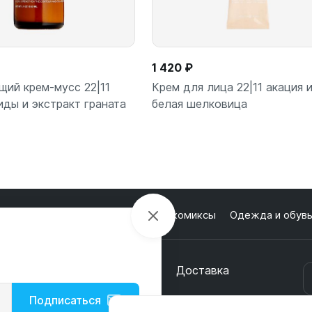
1 420 ₽
ий крем-мусс 22|11
Крем для лица 22|11 акация 
иды и экстракт граната
белая шелковица
лектроника
Настольные игры и комиксы
Одежда и обув
В корзину
В корз
шт
шт
кции
О магазине
Оплата
Доставка
онтакты
Подписаться