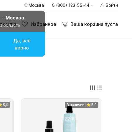
Москва
8 (800) 123-55-44
Войти
внение
Избранное
Ваша корзина пуста
 —
Москва
внение
Избранное
Ваша корзина пуста
я область
Да, всё
верно
5,0
В наличии
5,0