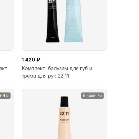
1 420 ₽
акт
Комплект: бальзам для губ и
крема для рук 22|11
4,0
В наличии
ину
В корзину
шт