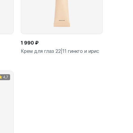
1 990 ₽
Крем для глаз 22|11 гинкго и ирис
4,7
ину
В корзину
шт