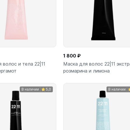
1 800 ₽
 волос и тела 22|11
Маска для волос 22|11 экстр
ергамот
розмарина и лимона
В наличии
5,0
В наличии
В корзину
В корз
шт
шт