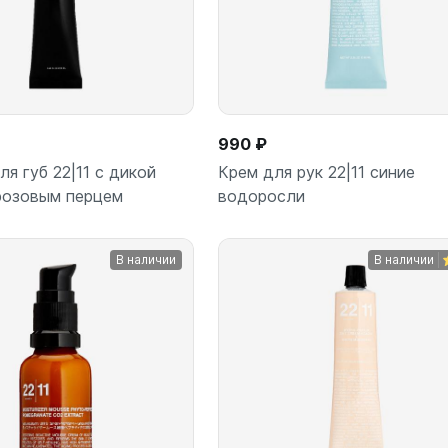
990 ₽
ля губ 22|11 с дикой
Крем для рук 22|11 синие
розовым перцем
водоросли
В наличии
В наличии
В корзину
В корз
шт
шт