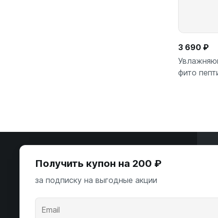
3 690 ₽
Увлажняющ
фито пепт
Э
Получить купон на 200 ₽
ООО «Некстайп» 2026 © Все права
за подписку на выгодные акции
защищены
А
К
Андропова пр-т, 22