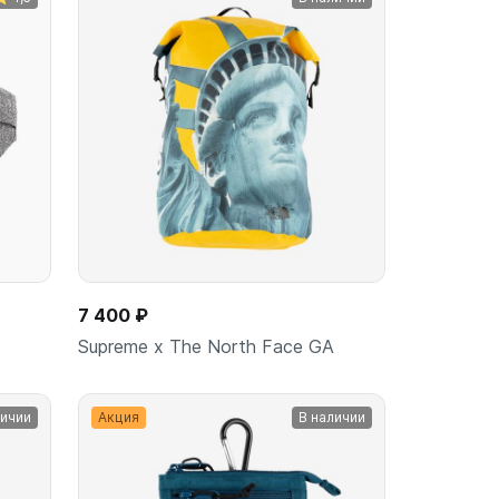
ину
В корзину
шт
7 400 ₽
Supreme x The North Face GA
личии
Акция
В наличии