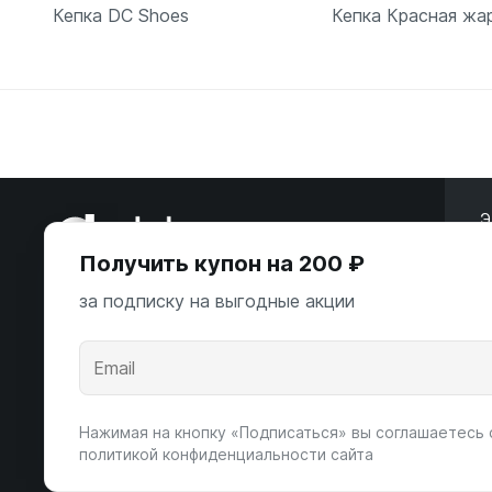
Кепка DC Shoes
Кепка Красная жа
В корзину
В корзи
Э
Получить купон на 200 ₽
ООО «Некстайп» 2026 © Все права
защищены
за подписку на выгодные акции
А
К
Андропова пр-т, 22
Пн-Вс 10:00-22:00
Нажимая на кнопку «Подписаться» вы соглашаетесь 
8 (800) 123-55-44
политикой конфиденциальности сайта
msk@alpha-demo.ru