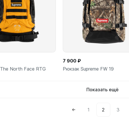
В корзину
В корз
шт
шт
7 900 ₽
 The North Face RTG
Рюкзак Supreme FW 19
Показать ещё
1
2
3
В корзину
В корз
шт
шт