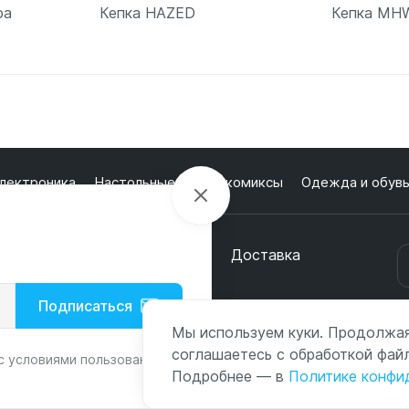
ра
Кепка HAZED
Кепка MH
ну
В корзину
В
лектроника
Настольные игры и комиксы
Одежда и обув
кции
О магазине
Оплата
Доставка
онтакты
Подписаться
с
Мы используем куки. Продолжая
соглашаетесь с обработкой файл
с условиями пользования и
Подробнее — в
Политике конфи