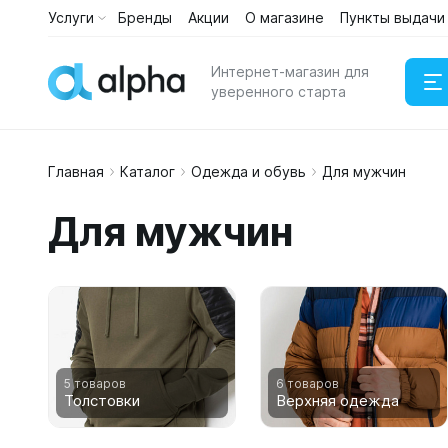
Услуги
Бренды
Акции
О магазине
Пункты выдачи
Каталог
Услуги
Интернет-магазин для
уверенного старта
Главная
Каталог
Одежда и обувь
Для мужчин
Наушни
Для мужчин
Портати
5 товаров
6 товаров
Толстовки
Верхняя одежда