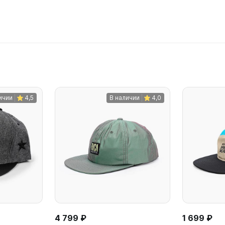
ичии
4,5
В наличии
4,0
4 799 ₽
1 699 ₽