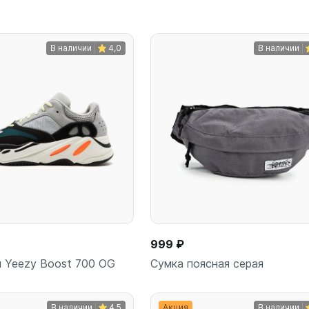
В наличии
4,0
В наличии
В корзину
В корз
шт
шт
999 ₽
 Yeezy Boost 700 OG
Сумка поясная серая
В наличии
4,5
Акция
В наличии