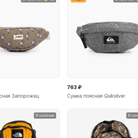
В корзину
В корз
шт
шт
763 ₽
сная Запорожец
Сумка поясная Quiksilver
В наличии
В на