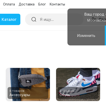
Оплата
Доставка
Блог
Контакты
Поиск
Сра
Бренды
Акции
Ваш город
Каталог
Сра
Московска
Изменить
ки
Умные часы
вные колонки
Чехлы для смартфонов
8 товаров
9 товаров
Аксессуары
Обувь