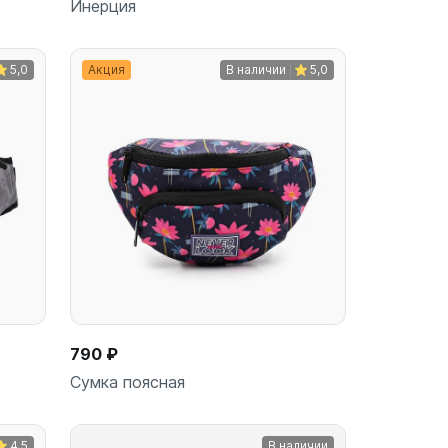
Инерция
5,0
Акция
В наличии
5,0
ину
В корзину
шт
790 ₽
Сумка поясная
4,5
В наличии