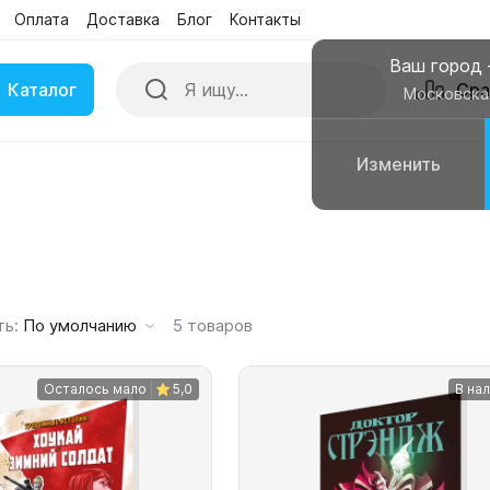
Оплата
Доставка
Блог
Контакты
Поиск
Сра
Бренды
Акции
Ваш город
Каталог
Сра
Московска
Изменить
ки
Умные часы
вные колонки
Чехлы для смартфонов
ть:
По умолчанию
5
товаров
Осталось мало
5,0
В на