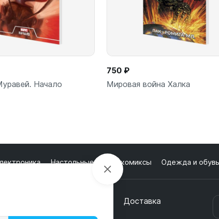
750 ₽
уравей. Начало
Мировая война Халка
лектроника
Настольные игры и комиксы
Одежда и обув
кции
О магазине
Оплата
Доставка