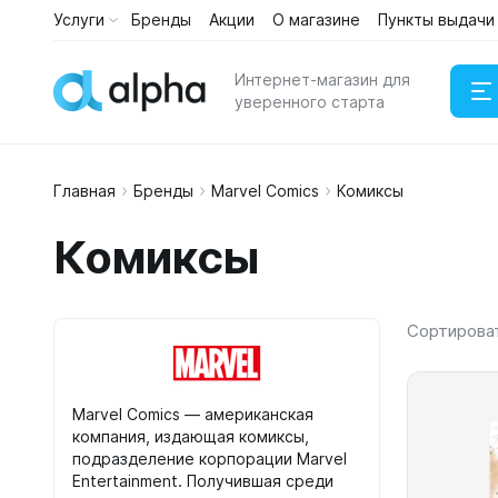
Услуги
Бренды
Акции
О магазине
Пункты выдачи
Каталог
Услуги
Интернет-магазин для
уверенного старта
Главная
Бренды
Marvel Comics
Комиксы
Наушни
Комиксы
Портати
Сортирова
Marvel Comics — американская
компания, издающая комиксы,
подразделение корпорации Marvel
Entertainment. Получившая среди