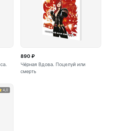
890 ₽
са.
Чёрная Вдова. Поцелуй или
смерть
4,0