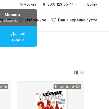
Москва
8 (800) 123-55-44
Войти
внение
Избранное
Ваша корзина пуста
 —
Москва
внение
Избранное
Ваша корзина пуста
я область
Да, всё
верно
личии
В наличии
5,0