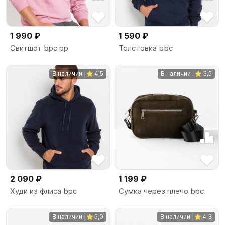
1 990 ₽
1 590 ₽
Свитшот bpc pp
Толстовка bbc
В наличии
4,5
В наличии
3,5
2 090 ₽
1 199 ₽
Худи из флиса bpc
Сумка через плечо bpc
В наличии
5,0
В наличии
4,3