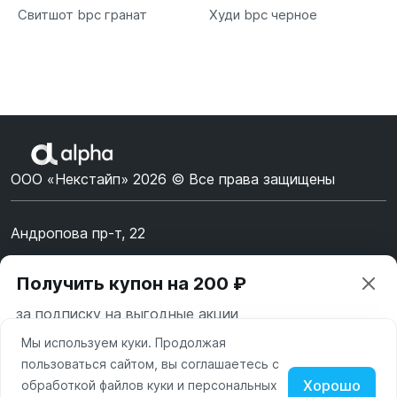
Свитшот bpc гранат
Худи bpc черное
ООО «Некстайп» 2026 © Все права защищены
Андропова пр-т, 22
Пн-Вс 10:00-22:00
Получить купон на 200 ₽
8 (800) 123-55-44
за подписку на выгодные акции
msk@alpha-demo.ru
Мы используем куки. Продолжая
Ваш город —
Москва
Акции
пользоваться сайтом, вы соглашаетесь с
Московская область
Хорошо
обработкой файлов куки и персональных
О магазине