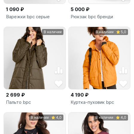
1 090 ₽
5 000 ₽
Варежки bpc серые
Рюкзак bpc бренди
В наличии
В наличии
5,0
2 699 ₽
4 190 ₽
Пальто bpc
Куртка-пуховик bpc
В наличии
4,0
В наличии
4,0